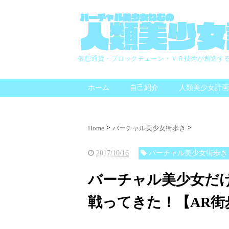
仮想通貨・ブロックチェーン・ＶＲ技術が創造す
ホーム
自己紹介
人類美少女計画
Home
バーチャル美少女街歩き
2017/10/16
バーチャル美少女街歩き
バーチャル美少女だ
戦ってきた！【AR街