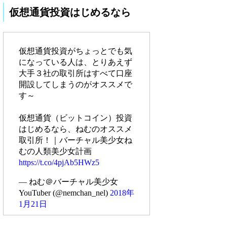
仮想通貨投資はじめるなら
仮想通貨投資がちょっとでも気
になっている人は、とりあえず
大手３社の取引所はすべて口座
開設してしまうのがオススメで
す～
仮想通貨（ビットコイン）投資
はじめるなら、ねむのオススメ
取引所！｜バーチャル美少女ね
むの人類美少女計画
https://t.co/4pjAb5HWz5
— ねむ＠バーチャル美少女
YouTuber (@nemchan_nel)
2018年
1月21日