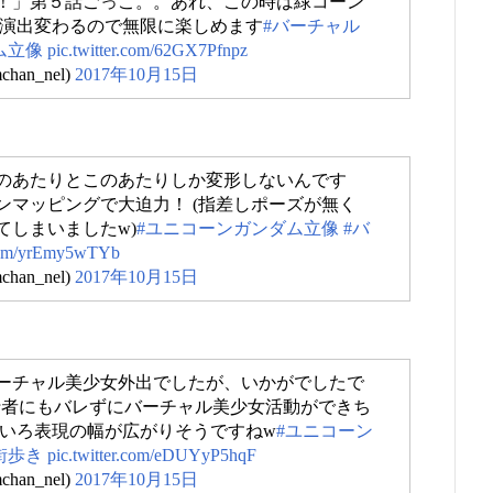
！」第５話ごっこ。。あれ、この時は緑コーン
の演出変わるので無限に楽しめます
#バーチャル
ム立像
pic.twitter.com/62GX7Pfnpz
an_nel)
2017年10月15日
のあたりとこのあたりしか変形しないんです
ンマッピングで大迫力！ (指差しポーズが無く
てしまいましたw)
#ユニコーンガンダム立像
#バ
.com/yrEmy5wTYb
an_nel)
2017年10月15日
ーチャル美少女外出でしたが、いかがでしたで
に同行者にもバレずにバーチャル美少女活動ができち
ろいろ表現の幅が広がりそうですねw
#ユニコーン
街歩き
pic.twitter.com/eDUYyP5hqF
an_nel)
2017年10月15日