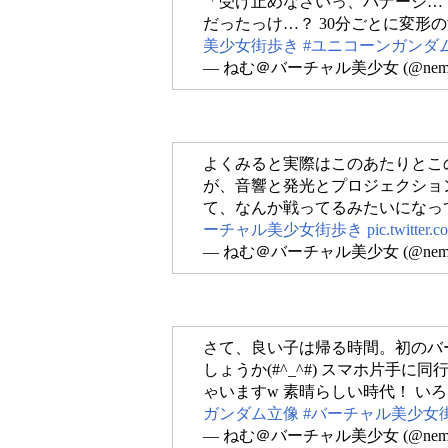
「受け止めなさいっ、バナージ…
だったっけ…？ 30分ごとに変形
美少女街歩き
#ユニコーンガンダ
— ねむ＠バーチャル美少女 (@nemch
よくみると実際はこのあたりとこ
が、音響と発光とプロジェクショ
て、なんか戦ってるみたいになっ
ーチャル美少女街歩き
pic.twitter
— ねむ＠バーチャル美少女 (@nemch
さて、良い子は帰る時間。初のバ
しょうか(#^_^#) スマホ片手
ゃいますw 素晴らしい時代！ い
ガンダム立像
#バーチャル美少女
— ねむ＠バーチャル美少女 (@nemch