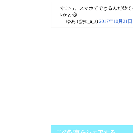
すごっ。スマホでできるんだ😌
ﾚかと😅
— ゆあ (@yu_a_a)
2017年10月21日
この記事をシェアする