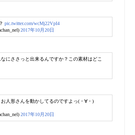
？
pic.twitter.com/wcMj22VpI4
an_nel)
2017年10月20日
んなにささっと出来るんですか？この素材はどこ
お人形さんを動かしてるのですよっ(・∀・)
an_nel)
2017年10月20日