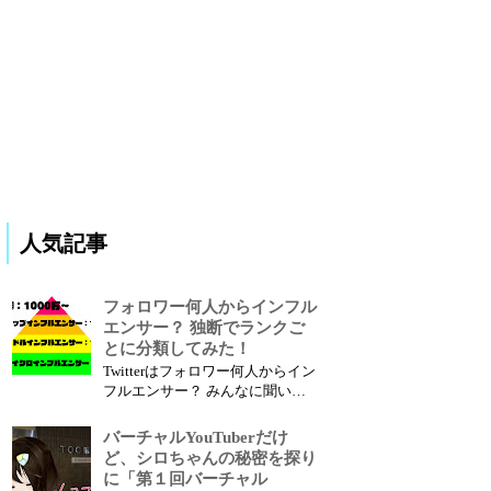
人気記事
フォロワー何人からインフル
エンサー？ 独断でランクご
とに分類してみた！
Twitterはフォロワー何人からイン
フルエンサー？ みんなに聞いて
みた！ 【拡散希望】あなたにと
って、Twitterの「インフルエンサ
バーチャルYouTuberだけ
ー」ってどのくらいからです
ど、シロちゃんの秘密を探り
か？ヾ(*´∀｀*)ﾉ 実際に自分がフ
に「第１回バーチャル
ォローしてる人をイメージして回