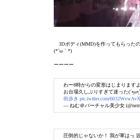
3Dボディ(MMD)を作ってもらった
(*´ω｀*)
ーーーー
わー8時からの変形はじまります
お台場久しぶりすぎて迷った(ˊ•̤ω•̤ˋ
街歩き
pic.twitter.com/6032WvwAv
— ねむ＠バーチャル美少女 (@nemch
圧倒的じゃないか！ 我が軍はっ 