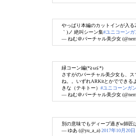
やっぱり本編のカットインが入る21
｀)ノ 絶叫シーン集
#ユニコーンガ
— ねむ＠バーチャル美少女 (@nemch
緑コーン編(*≧ω≦*)
さすがのバーチャル美少女も、ス
ね。。いずれARKitとかででき
きな（テキトー）
#ユニコーンガ
— ねむ＠バーチャル美少女 (@nemch
別の意味でもディープ過ぎw師匠
— ゆあ (@yu_a_a)
2017年10月20日