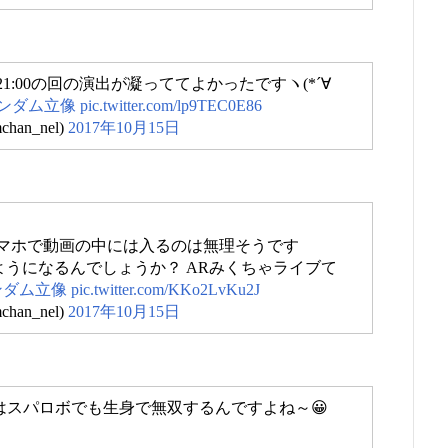
:00の回の演出が凝っててよかったですヽ(*´∀
ンダム立像
pic.twitter.com/lp9TEC0E86
an_nel)
2017年10月15日
マホで動画の中には入るのは無理そうです
るようになるんでしょうか？ ARみくちゃライブて
ンダム立像
pic.twitter.com/KKo2LvKu2J
an_nel)
2017年10月15日
はスパロボでも生身で無双するんですよね～😀