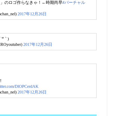
ANS」のロゴ作らなきゃ！←時期尚早
#バーチャル
an_nel)
2017年12月26日
` )
Oyoutuber)
2017年12月26日
！
witter.com/DlOPCerdAK
an_nel)
2017年12月26日