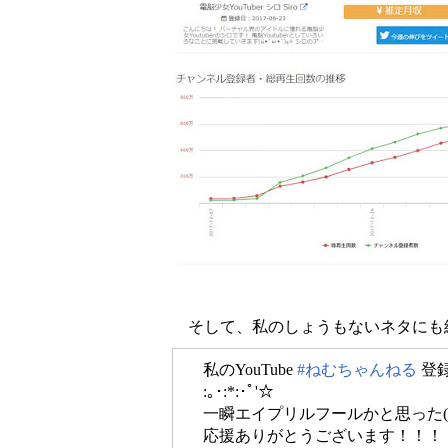
そして、私のしょうもないネタにも
私のYouTube
#ねむちゃんねる
登録
:｡･:*:･ﾟ'☆
一瞬エイプリルフールかと思った(>
応援ありがとうございます！！！