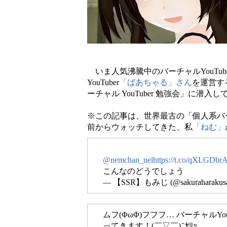
いま人気沸騰中のバーチャルYouTube
YouTuber
「ばあちゃる」さん
を運営す
ーチャル YouTuber 勉強会」に潜入して
※この記事は、世界最古の「個人系バーチ
前からウォッチしてきた、私
「ねむ」
@nemchan_nel
https://t.co/qXLGDb
こんなのどうでしょう
— 【SSR】もみじ (@sakuraharakus
ムフ(ΦωΦ)フフフ… バーチャルY
ってきます！(￣▽￣)ﾆﾔﾘｯ