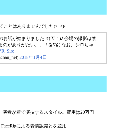
とはありませんでした(>_<)/
お話が始まりましたヾ(´∇｀)ﾉ 会場の撮影は禁
るのがありがたい。。！(≧∇≦) なお、シロちゃ
VR_Siro
an_nel)
2018年1月4日
N」演者が着て演技するスタイル。費用は20万円
aceRigによる表情認識とを並用