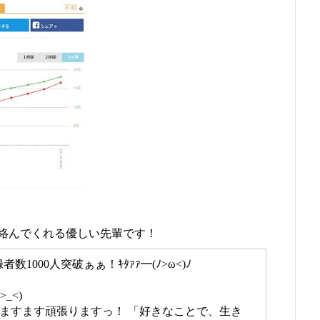
絡んでくれる優しい先輩です！
者数1000人突破ぁぁ！ｷﾀｧｧ━(ﾉ>ω<)ﾉ
_<)
 ますます頑張りますっ！ 「好きなことで、生き