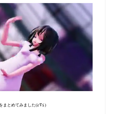
とめてみました(≧∇≦)