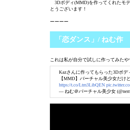
3Dボディ(MMD)を作ってくれたモ
とうございます！
ーーーー
「恋ダンス」/ ねむ作
これは私が自分で試しに作ってみたや
Kazさんに作ってもらった3Dボ
【MMD】バーチャル美少女だけど
https://t.co/Ltm3LibQEN
pic.twitter
— ねむ＠バーチャル美少女 (@nemch