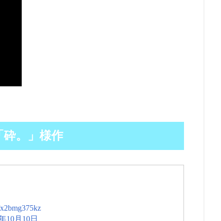
「砕。」様作
m/x2bmg375kz
7年10月10日