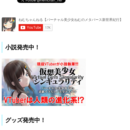
小説発売中！
グッズ発売中！