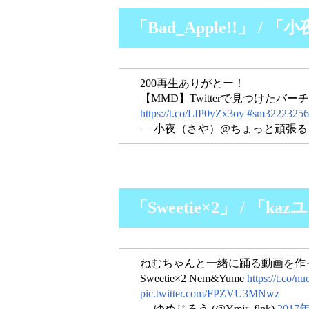
「Bad_Apple!!」 / 「
小
200再生ありがとー！
【MMD】Twitterで見つけたバー
https://t.co/LIP0yZx3oy
#sm32223256
— 小夜（さや）@ちょっと頑張る (@Sa
「
Sweetie×2
」 / 「
kaz
ねむちゃんと一緒に踊る動画を作
Sweetie×2 Nem&Yume
https://t.co/
pic.twitter.com/FPZVU3MNwz
— ゆめじろう (@Ymjr_flnk)
2017