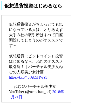
仮想通貨投資はじめるなら
仮想通貨投資がちょっとでも気
になっている人は、とりあえず
大手３社の取引所はすべて口座
開設してしまうのがオススメで
す～
仮想通貨（ビットコイン）投資
はじめるなら、ねむのオススメ
取引所！｜バーチャル美少女ね
むの人類美少女計画
https://t.co/4pjAb5HWz5
— ねむ＠バーチャル美少女
YouTuber (@nemchan_nel)
2018年
1月21日