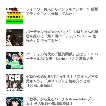
フォロワー何人からインフルエンサー？ 独断
でランクごとに分類してみた！
バーチャルYouTuberだけど、シロちゃんの秘
密を探りに「第１回バーチャル YouTuber 勉
強会」に行ってきた！
バーチャル時代の「性的関係」とはっ！？ バ
ーチャルAV女優「Karin」さんと激論メモ
ゼロから始めるVTuber生活！「二次元／三次
元キャラ」「声コスプレ」始め方まとめ
【2019.1最新版】
「数字」から見るバーチャルYouTuberブー
ム！ その収益や市場規模は？