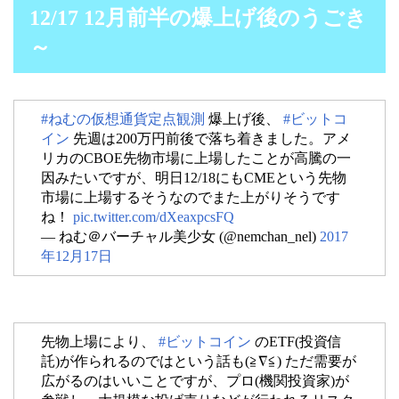
12/17 12月前半の爆上げ後のうごき
～
#ねむの仮想通貨定点観測
爆上げ後、
#ビットコ
イン
先週は200万円前後で落ち着きました。アメ
リカのCBOE先物市場に上場したことが高騰の一
因みたいですが、明日12/18にもCMEという先物
市場に上場するそうなのでまた上がりそうです
ね！
pic.twitter.com/dXeaxpcsFQ
— ねむ＠バーチャル美少女 (@nemchan_nel)
2017
年12月17日
先物上場により、
#ビットコイン
のETF(投資信
託)が作られるのではという話も(≧∇≦) ただ需要が
広がるのはいいことですが、プロ(機関投資家)が