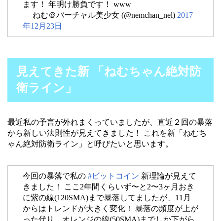
ます！ 年明け勝負です！ www
— ねむ＠バーチャル美少女 (@nemchan_nel)
2017
年12月23日
見えてきた新 「ねむちゃん絶対防
衛ライン」
最近私の予言が外れまくっていましたが、直近２回の暴落
から新しい法則性が見えてきました！ これを新「ねむち
ゃん絶対防衛ライン」と呼びたいと思います。
今回の暴落で私の
#ビットコイン
新理論が見えて
きました！ ここ2年間くらいず〜と2〜3ヶ月おき
に紫の線(120SMA)まで暴落してましたが、11月
からはトレンドが大きく変化！ 暴落の頻度が上が
った代り、オレンジの線(50SMA)までしか下がら