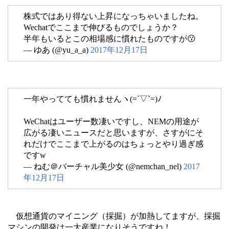
株式ではあり得ない上昇になっちゃいましたね。
Wechatでここまで伸びるものでしょうか？
半年もいるとこの相場感に慣れたものですが😗
— ゆあ (@yu_a_a)
2017年12月17日
一年やってても慣れませんヽ(=´▽`=)ﾉ
WeChatはユーザー数凄いですし、NEMの用途が
広がる凄いニュースだと思いますが、さすがにそ
れだけでここまで上がるのはちょっとやり過ぎ感
ですw
— ねむ＠バーチャル美少女 (@nemchan_nel)
2017
年12月17日
仮想通貨のマイニング（採掘）が加熱してますが、採掘
マシンの開発は一大産業になりそうですね！