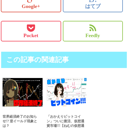
Google+
はてブ
Pocket
Feedly
この記事の関連記事
世界経済終了のお知ら
「おかえりビットコイ
せ!? 逆イールド現象と
ン」ついに復活、仮想通
は？
貨市場!!!【ねむの仮想通