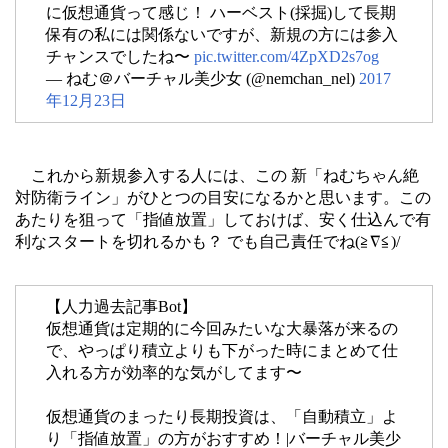
に仮想通貨って感じ！ ハーベスト(採掘)して長期
保有の私には関係ないですが、新規の方には参入
チャンスでしたね〜
pic.twitter.com/4ZpXD2s7og
— ねむ＠バーチャル美少女 (@nemchan_nel)
2017
年12月23日
これから新規参入する人には、この 新「ねむちゃん絶
対防衛ライン」がひとつの目安になるかと思います。この
あたりを狙って「指値放置」しておけば、安く仕込んで有
利なスタートを切れるかも？ でも自己責任でね(≧∇≦)/
【人力過去記事Bot】
仮想通貨は定期的に今回みたいな大暴落が来るの
で、やっぱり積立よりも下がった時にまとめて仕
入れる方が効率的な気がしてます〜
仮想通貨のまったり長期投資は、「自動積立」よ
り「指値放置」の方がおすすめ！|バーチャル美少