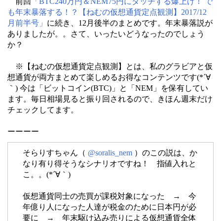
前回
「BTC240万円＆NEM75円にタッチする爆上げ！ で
も年末暴落する！？【ねむの仮想通貨定点観測】2017/12
月前半号」
に続き、12月後半のまとめです。年末暴落説が
ありましたが。。さて、いったいどうなったのでしょう
か？
※【ねむの仮想通貨定点観測】とは、私のグラビアと仮
想通貨が両方まとめて楽しめるお得なコンテンツです(*´∀
｀) 今は「ビットコイン(BTC)」と「NEM」を保有してい
ます。毎日相場見ると振り回されるので、きほん週末だけ
チェックしてます。
ーーーー
そらりすちゃん（
@soralis_nem
）のこの説は、か
なり有り得そうなシナリオですね！ 指値入れと
こ。。(*´∀｀)
仮想通貨同士の売買が課税対象になった → 今
年億り人になった人達が税金のために日本円が必
要に → 年末駆け込み売りによる仮想通貨全体