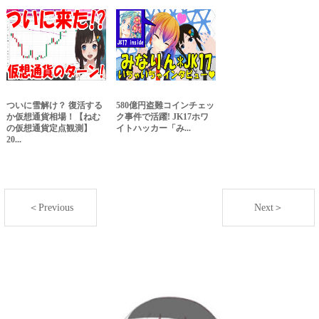
ついに雪解け？ 復活する
580億円盗難コインチェッ
か仮想通貨相場！【ねむ
ク事件で活躍! JK17ホワ
の仮想通貨定点観測】
イトハッカー「み...
20...
＜Previous
Next＞