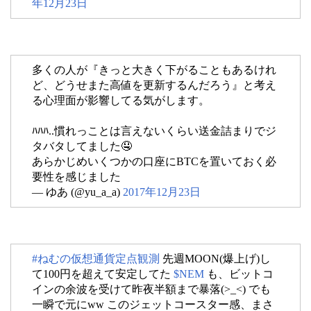
年12月23日
多くの人が『きっと大きく下がることもあるけれ
ど、どうせまた高値を更新するんだろう』と考え
る心理面が影響してる気がします。
ﾊﾊﾊ..慣れっことは言えないくらい送金詰まりでジ
タバタしてました🤤
あらかじめいくつかの口座にBTCを置いておく必
要性を感じました
— ゆあ (@yu_a_a)
2017年12月23日
#ねむの仮想通貨定点観測
先週MOON(爆上げ)し
て100円を超えて安定してた
$NEM
も、ビットコ
インの余波を受けて昨夜半額まで暴落(>_<) でも
一瞬で元にww このジェットコースター感、まさ