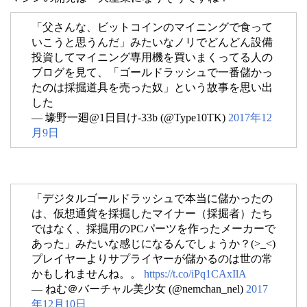
「父さんな、ビットコインのマイニングで食って
いこうと思うんだ」みたいなノリでどんどん設備
投資してマイニング専用機を買いまくってる人の
ブログを見て、「ゴールドラッシュで一番儲かっ
たのは採掘道具を売った奴」という故事を思い出
した
— 壕野一廻@1日目け-33b (@Type10TK)
2017年12
月9日
「デジタルゴールドラッシュで本当に儲かったの
は、仮想通貨を採掘したマイナー（採掘者）たち
ではなく、採掘用のPCパーツを作ったメーカーで
あった」みたいな感じになるんでしょうか？(>_<)
プレイヤーよりサプライヤーが儲かるのは世の常
かもしれませんね。。
https://t.co/iPq1CAxIlA
— ねむ＠バーチャル美少女 (@nemchan_nel)
2017
年12月10日