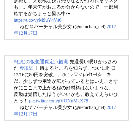
参戦し、大規模な投げ売りなどが行われるリスク
も。。年末何がおこるか分からないので、一部利
確するかちょっと悩み中〜
https://t.co/vyM9uY4Vs6
— ねむ＠バーチャル美少女 (@nemchan_nel)
2017
年12月17日
#ねむの仮想通貨定点観測
先週長い眠りからさめ
た
#NEM
！ 留まるところを知らず、ついに昨日
12/16に80円を突破。。(b｀>▽<´)-bｲｴｰｲ☆゛た
だ、少しずつ用途が広がっているとはいえ、さす
がにここまで上がる程の好材料はないような。。
反動は覚悟したほうがいいかも。教えてえらいひ
とっ！
pic.twitter.com/gVONnMkX78
— ねむ＠バーチャル美少女 (@nemchan_nel)
2017
年12月17日