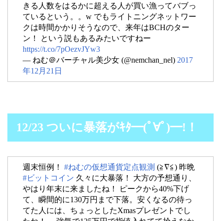
きる人数をはるかに超える人が買い漁ってバブっ
ているという。。w でもライトニングネットワー
クは時間かかりそうなので、来年はBCHのター
ン！ という説もあるみたいですねー
https://t.co/7pOezvJYw3
— ねむ＠バーチャル美少女 (@nemchan_nel)
2017
年12月21日
12/23 ついに暴落がｷﾀ━(ﾟ∀ﾟ)━!！
週末恒例！
#ねむの仮想通貨定点観測
(≧∇≦) 昨晩
#ビットコイン
久々に大暴落！ 大方の予想通り、
やはり年末に来ましたね！ ピークから40%下げ
て、瞬間的に130万円まで下落。安くなるの待っ
てた人には、ちょっとしたXmasプレゼントでし