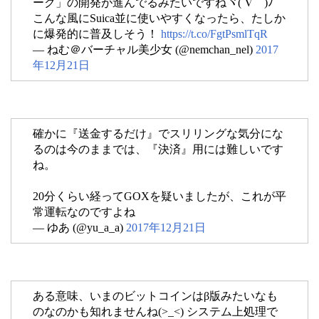
ーク」の開発が進んでるみたいですねヾ(´∇｀)ﾉ
こんな風にSuica並に使いやすくなったら、たしか
に爆発的に普及しそう！
https://t.co/FgtPsmlTqR
— ねむ＠バーチャル美少女 (@nemchan_nel)
2017
年12月21日
確かに『送金するだけ』でスリリングな気分にな
るのは今のままでは、『決済』用には難しいです
ね。
20分くらい経ってGOXを疑いましたが、これが平
常運転なのですよね
— ゆあ (@yu_a_a)
2017年12月21日
ある意味、いまのビットコインはβ版みたいなも
のなのかも知れませんね(>_<) システム上処理で