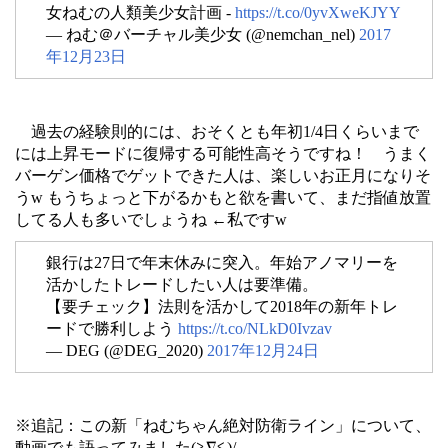
女ねむの人類美少女計画 -
https://t.co/0yvXweKJYY
— ねむ＠バーチャル美少女 (@nemchan_nel)
2017
年12月23日
過去の経験則的には、おそくとも年初1/4日くらいまで
には上昇モードに復帰する可能性高そうですね！ うまく
バーゲン価格でゲットできた人は、楽しいお正月になりそ
うw もうちょっと下がるかもと欲を書いて、まだ指値放置
してる人も多いでしょうね ←私ですw
銀行は27日で年末休みに突入。年始アノマリーを
活かしたトレードしたい人は要準備。
【要チェック】法則を活かして2018年の新年トレ
ードで勝利しよう
https://t.co/NLkD0Ivzav
— DEG (@DEG_2020)
2017年12月24日
※追記：この新「ねむちゃん絶対防衛ライン」について、
動画でも語ってみました(≧∇≦)/