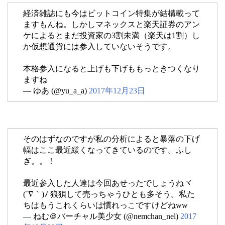
経済雑誌にも今はビットコイン特集が結構載って
ますもんね。しかしマネックスと楽天証券のアン
ケによるとまだ投資家の3割未満（楽天は1割）し
か仮想通貨には参入していないそうです。
本格参入になると上げも下げももっときつくなり
ますね
— ゆあ (@yu_a_a)
2017年12月23日
そのはずなのですが私の分析によると暴落の下げ
幅はここ最近緩くなってきているのです。ふし
ぎ。。！
最近参入した人達は今回あせったでしょうねヾ
(´∇｀)ﾉ 狼狽して売っちゃうひとも多そう。私た
ちはもうこれくらいは慣れっこですけどねww
— ねむ＠バーチャル美少女 (@nemchan_nel)
2017