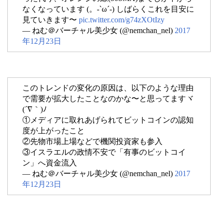
なくなっています (。-`ω´-) しばらくこれを目安に
見ていきます〜
pic.twitter.com/g74zXOtIzy
— ねむ＠バーチャル美少女 (@nemchan_nel)
2017
年12月23日
このトレンドの変化の原因は、以下のような理由
で需要が拡大したことなのかな〜と思ってますヾ
(´∇｀)ﾉ
①メディアに取れあげられてビットコインの認知
度が上がったこと
②先物市場上場などで機関投資家も参入
③イスラエルの政情不安で「有事のビットコイ
ン」へ資金流入
— ねむ＠バーチャル美少女 (@nemchan_nel)
2017
年12月23日