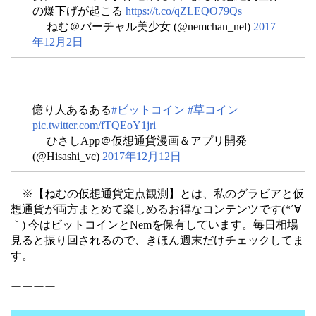
の爆下げが起こる
https://t.co/qZLEQO79Qs
— ねむ＠バーチャル美少女 (@nemchan_nel)
2017
年12月2日
億り人あるある
#ビットコイン
#草コイン
pic.twitter.com/fTQEoY1jri
— ひさしApp＠仮想通貨漫画＆アプリ開発
(@Hisashi_vc)
2017年12月12日
※【ねむの仮想通貨定点観測】とは、私のグラビアと仮
想通貨が両方まとめて楽しめるお得なコンテンツです(*´∀
｀) 今はビットコインとNemを保有しています。毎日相場
見ると振り回されるので、きほん週末だけチェックしてま
す。
ーーーー