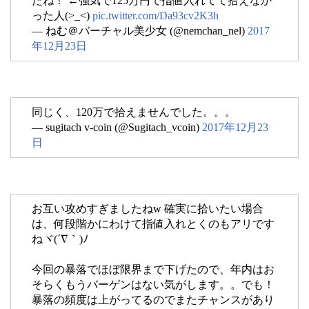
たね！ ←強気で125万円で指値入れてて拾えなか
った人(>_<)
pic.twitter.com/Da93cv2K3h
— ねむ＠バーチャル美少女 (@nemchan_nel)
2017
年12月23日
同じく、120万で拾えませんでした。。。
— sugitach v-coin (@Sugitach_vcoin)
2017年12月23
日
お互い攻めすぎましたねw 確実に拾いたい場合
は、何段階かにわけて指値入れとくのもアリです
ねヾ(´∇｀)ﾉ
今回の暴落でほぼ限界まで下げたので、年内はお
そらくもうバーゲンはない気がします。。でも！
暴落の頻度は上がってるのでまたチャンスがあり