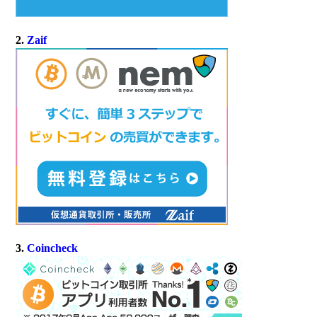
2.
Zaif
3.
Coincheck