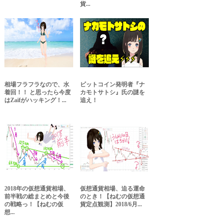
貨...
相場フラフラなので、水
ビットコイン発明者『ナ
着回！！ と思ったら今度
カモトサトシ』氏の謎を
はZaifがハッキング！...
追え！
2018年の仮想通貨相場、
仮想通貨相場、迫る運命
前半戦の総まとめと今後
のとき！【ねむの仮想通
の戦略っ！【ねむの仮
貨定点観測】2018/6月...
想...